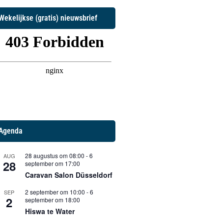
Wekelijkse (gratis) nieuwsbrief
Agenda
28 augustus om 08:00
-
6
AUG
28
september om 17:00
Caravan Salon Düsseldorf
2 september om 10:00
-
6
SEP
2
september om 18:00
Hiswa te Water