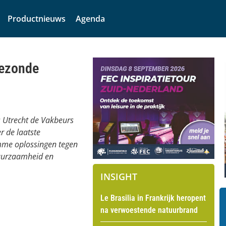
Productnieuws
Agenda
gezonde
 Utrecht de Vakbeurs
r de laatste
imme oplossingen tegen
duurzaamheid en
INSIGHT
Le Brasilia in Frankrijk heropent
na verwoestende natuurbrand