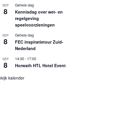
Gehele dag
SEP
8
Kennisdag over wet- en
regelgeving
speelvoorzieningen
Gehele dag
SEP
8
FEC inspiratietour Zuid-
Nederland
14:30
-
17:00
SEP
8
Horwath HTL Hotel Event
kijk kalender