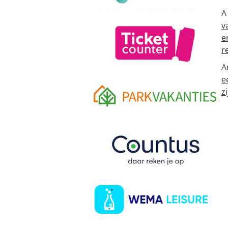
A
v
e
r
A
e
zi