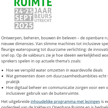
Ontwerpen, beheren, bouwen én beleven – de openbare rui
nieuwe dimensies. Van slimme machines tot inclusieve spe
fleurige wateropvang tot duurzame verlichting: de innovati
snel op. Op de vakbeurs zie je hoe ideeën werkelijkheid w
sprekers spelen in op actuele thema’s zoals:
Hoe we verspild water omzetten in waardevolle deals
Wat gemeenten doen om duurzaamheidsambities echt te
praktijk
Hoe digitaal beheer en communicatie zorgen voor een ve
inclusiever gebruik van de buitenruimte.
Het uitgebreide
inhoudelijke programma met lezingen
is e
onderdeel van de Vakbeurs Openbare Ruimte en is bedoel