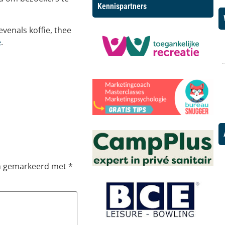
Kennispartners
evenals koffie, thee
e
.
jn gemarkeerd met
*