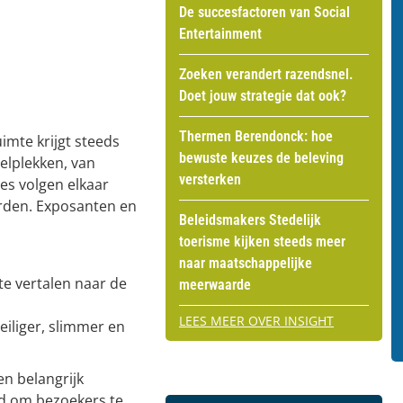
De succesfactoren van Social
Entertainment
Zoeken verandert razendsnel.
Doet jouw strategie dat ook?
Thermen Berendonck: hoe
mte krijgt steeds
bewuste keuzes de beleving
elplekken, van
versterken
es volgen elkaar
orden. Exposanten en
Beleidsmakers Stedelijk
toerisme kijken steeds meer
naar maatschappelijke
 vertalen naar de
meerwaarde
LEES MEER OVER INSIGHT
iliger, slimmer en
en belangrijk
d om bezoekers te