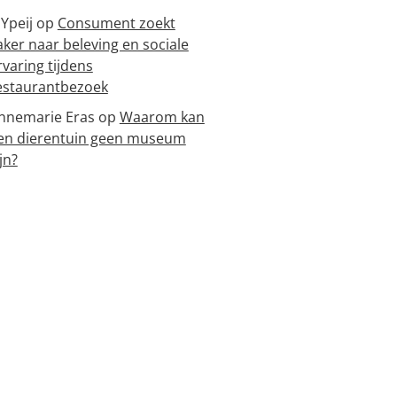
 Ypeij
op
Consument zoekt
aker naar beleving en sociale
rvaring tijdens
estaurantbezoek
nnemarie Eras
op
Waarom kan
en dierentuin geen museum
jn?