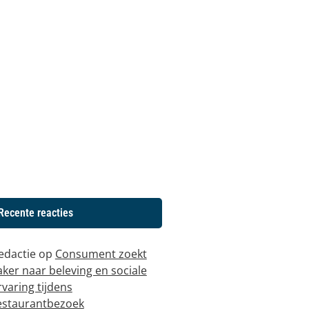
Recente reacties
edactie
op
Consument zoekt
aker naar beleving en sociale
rvaring tijdens
estaurantbezoek