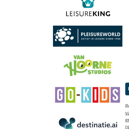
R
v
e
r