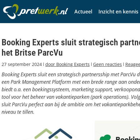
Actueel
Inzicht en kennis
Booking Experts sluit strategisch part
het Britse ParcVu
27 september 2024
door
Booking Experts
Geen reacties
Reage
Booking Experts sluit een strategisch partnersship met ParcVu da
een Park Management Platform met een brede range aan onder
biedt o.a. een boekingssysteem, marketing support, verkoopon
tool voor het beheer van vakantieparken (park operations). Vol
sluit ParcVu perfect aan bij de ambitie om het vakantieparkbeh
niveau te tillen.