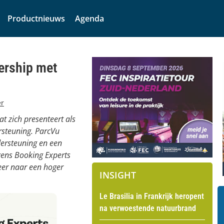
Productnieuws
Agenda
nership met
er
t zich presenteert als
steuning. ParcVu
dersteuning en een
gens Booking Experts
eer naar een hoger
INSIGHT
Le Brasilia in Frankrijk heropent
na verwoestende natuurbrand