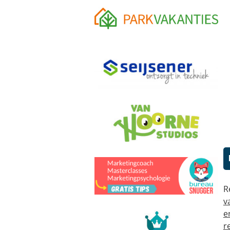
R
v
e
r