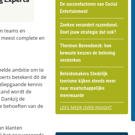
De succesfactoren van Social
Entertainment
Zoeken verandert razendsnel.
om teams en
Doet jouw strategie dat ook?
t meest complete en
Thermen Berendonck: hoe
bewuste keuzes de beleving
versterken
eelde ambitie om te
Beleidsmakers Stedelijk
erts betekent dit de
toerisme kijken steeds meer
s diepgaande kennis
naar maatschappelijke
stand wordt de
meerwaarde
 Dankzij de
e behoeften van de
LEES MEER OVER INSIGHT
un klanten