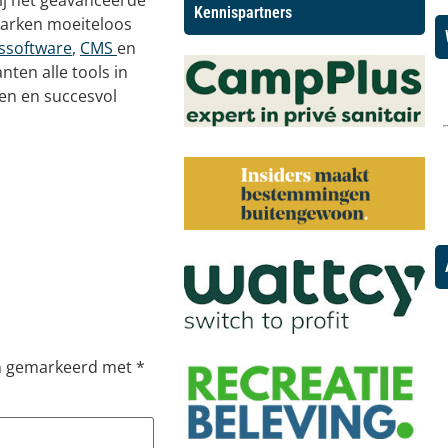
ij het geavanceerde
Kennispartners
parken moeiteloos
ssoftware
,
CMS
en
ten alle tools in
en en succesvol
jn gemarkeerd met
*