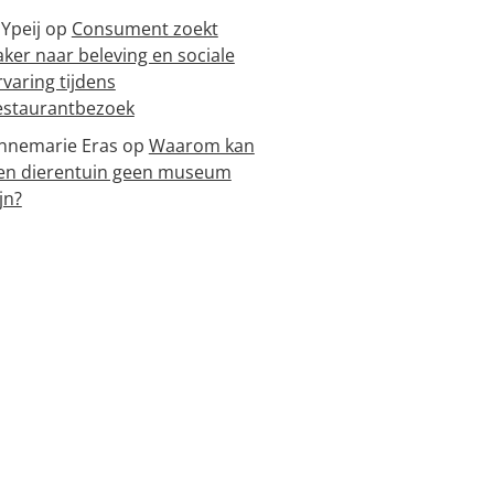
 Ypeij
op
Consument zoekt
aker naar beleving en sociale
rvaring tijdens
estaurantbezoek
nnemarie Eras
op
Waarom kan
en dierentuin geen museum
jn?