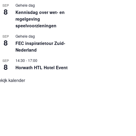
Gehele dag
SEP
8
Kennisdag over wet- en
regelgeving
speelvoorzieningen
Gehele dag
SEP
8
FEC inspiratietour Zuid-
Nederland
14:30
-
17:00
SEP
8
Horwath HTL Hotel Event
kijk kalender