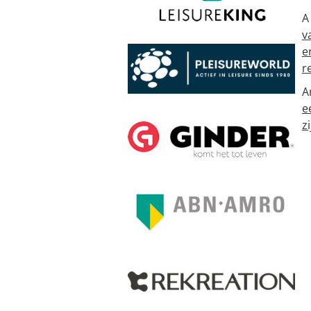
A
v
e
r
A
e
zi