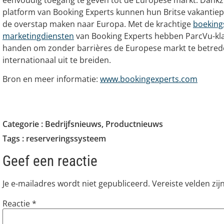
eenvoudig toegang te geven tot de Europese markt. Dankz
platform van Booking Experts kunnen hun Britse vakantie
de overstap maken naar Europa. Met de krachtige
boeking
marketingdiensten
van Booking Experts hebben ParcVu-klan
handen om zonder barrières de Europese markt te betred
internationaal uit te breiden.
Bron en meer informatie:
www.bookingexperts.com
Categorie :
Bedrijfsnieuws
,
Productnieuws
Tags :
reserveringssysteem
Geef een reactie
Je e-mailadres wordt niet gepubliceerd.
Vereiste velden zi
Reactie
*