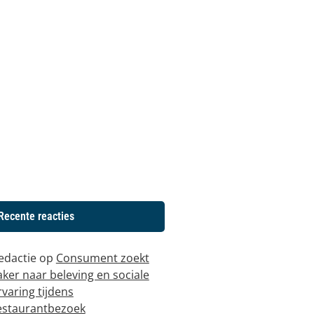
Recente reacties
edactie
op
Consument zoekt
aker naar beleving en sociale
rvaring tijdens
estaurantbezoek