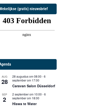
Wekelijkse (gratis) nieuwsbrief
Agenda
28 augustus om 08:00
-
6
AUG
28
september om 17:00
Caravan Salon Düsseldorf
2 september om 10:00
-
6
SEP
2
september om 18:00
Hiswa te Water