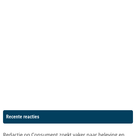
Recente reacties
Redactie
op
Consument zoekt vaker naar beleving en