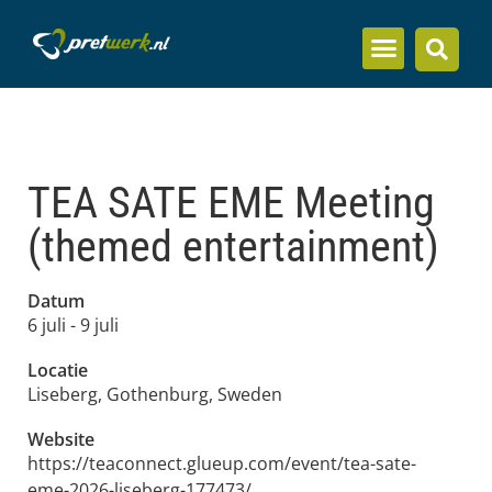
Inzicht en kennis
TEA SATE EME Meeting
(themed entertainment)
Datum
6 juli
-
9 juli
Locatie
Liseberg
, Gothenburg, Sweden
Website
https://teaconnect.glueup.com/event/tea-sate-
eme-2026-liseberg-177473/