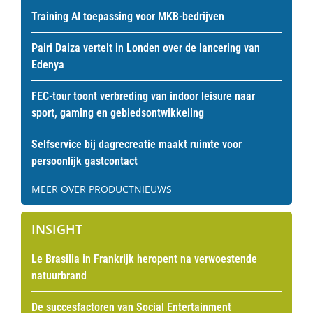
Training AI toepassing voor MKB-bedrijven
Pairi Daiza vertelt in Londen over de lancering van
Edenya
FEC-tour toont verbreding van indoor leisure naar
sport, gaming en gebiedsontwikkeling
Selfservice bij dagrecreatie maakt ruimte voor
persoonlijk gastcontact
MEER OVER PRODUCTNIEUWS
INSIGHT
Le Brasilia in Frankrijk heropent na verwoestende
natuurbrand
De succesfactoren van Social Entertainment