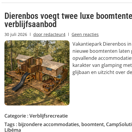
Dierenbos voegt twee luxe boomtente
verblijfsaanbod
30 juli 2026
door
redacteur4
Geen reacties
Vakantiepark Dierenbos in 
nieuwe boomtenten laten 
opvallende accommodatie
karakter van glamping met
glijbaan en uitzicht over d
Categorie :
Verblijfsrecreatie
Tags :
bijzondere accommodaties
,
boomtent
,
CampSolut
Libéma