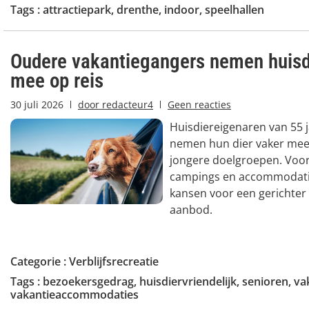
Tags :
attractiepark
,
drenthe
,
indoor
,
speelhallen
Oudere vakantiegangers nemen huisd
mee op reis
30 juli 2026
door
redacteur4
Geen reacties
Huisdiereigenaren van 55 
nemen hun dier vaker mee
jongere doelgroepen. Voor
campings en accommodatie
kansen voor een gerichter 
aanbod.
Categorie :
Verblijfsrecreatie
Tags :
bezoekersgedrag
,
huisdiervriendelijk
,
senioren
,
va
vakantieaccommodaties