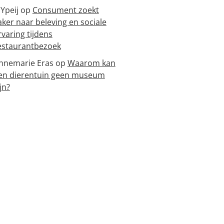
 Ypeij
op
Consument zoekt
aker naar beleving en sociale
rvaring tijdens
estaurantbezoek
nnemarie Eras
op
Waarom kan
en dierentuin geen museum
jn?