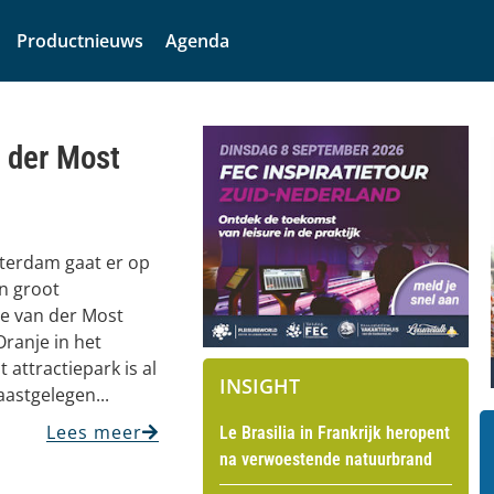
Productnieuws
Agenda
 der Most
otterdam gaat er op
n groot
ie van der Most
Oranje in het
 attractiepark is al
INSIGHT
aastgelegen...
Lees meer
Le Brasilia in Frankrijk heropent
na verwoestende natuurbrand