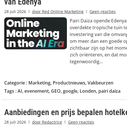
van Edenya
28 juli 2026
door
Red Online Marketing
Geen reacties
Pairi Daiza opende Edenya
overdekte tropische tuin t
investering van die omvan
om meer dan een goede op
zichtbaar zijn op het mo
zich oriënteren, en dat mo
tegenwoordig...
Categorie :
Marketing
,
Productnieuws
,
Vakbeurzen
Tags :
AI
,
evenement
,
GEO
,
google
,
Londen
,
pairi daiza
Aanbiedingen en prijs bepalen hotel
28 juli 2026
door
Redactrice
Geen reacties