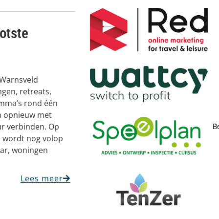
ootste
 Warnsveld
gen, retreats,
ramma’s rond één
n opnieuw met
uur verbinden. Op
Be
ge wordt nog volop
aar, woningen
Lees meer