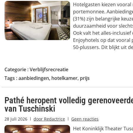
Hotelgasten kiezen vooral
portemonnee. Aanbiedingen
(31%) zijn belangrijke keuze
duurzaamheid voor slechts
Ook valt het alles-inclusie
Enjoyhotels op dat vooral 
50-plussers. Dit blijkt uit de
Categorie :
Verblijfsrecreatie
Tags :
aanbiedingen
,
hotelkamer
,
prijs
Pathé heropent volledig gerenoveerd
van Tuschinski
28 juli 2026
door
Redactrice
Geen reacties
Het Koninklijk Theater Tus