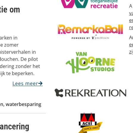
A
tie om
v
e
r
A
arken in
e
ze zomer
zi
uisterverhalen in
douchen. De pilot
ndering zonder het
jk te beperken.
Lees meer
en
,
waterbesparing
lancering