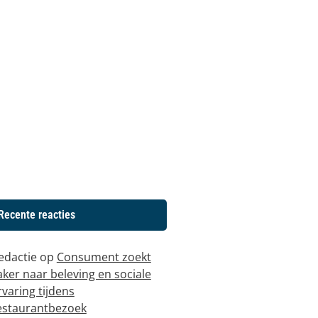
Recente reacties
edactie
op
Consument zoekt
aker naar beleving en sociale
rvaring tijdens
estaurantbezoek