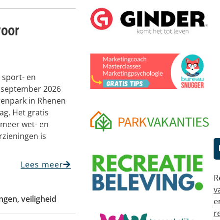
voor
, sport- en
 september 2026
enpark in Rhenen
g. Het gratis
 meer wet- en
rzieningen is
Lees meer
R
v
ingen
,
veiligheid
e
r