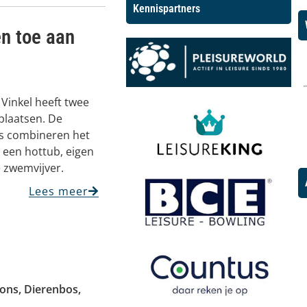
Kennispartners
n toe aan
Vinkel heeft twee
plaatsen. De
s combineren het
 een hottub, eigen
e zwemvijver.
Lees meer
ions
,
Dierenbos
,