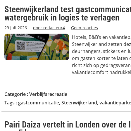
Steenwijkerland test gastcommunica
watergebruik in logies te verlagen
29 juli 2026
door
redacteur4
Geen reacties
Hotels, B&B’s en vakantiep
Steenwijkerland zetten de
deurhangers, stickers en l
om gasten korter te laten 
richt zich op gedragsvera
vakantiecomfort nadrukkeli
Categorie :
Verblijfsrecreatie
Tags :
gastcommunicatie
,
Steenwijkerland
,
vakantiepark
Pairi Daiza vertelt in Londen over de 