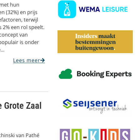
 met hun
 (32%) en prijs
factoren, terwijl
 2% een rol speelt.
f concept van
populair is onder
...
Lees meer
e Grote Zaal
chinski van Pathé