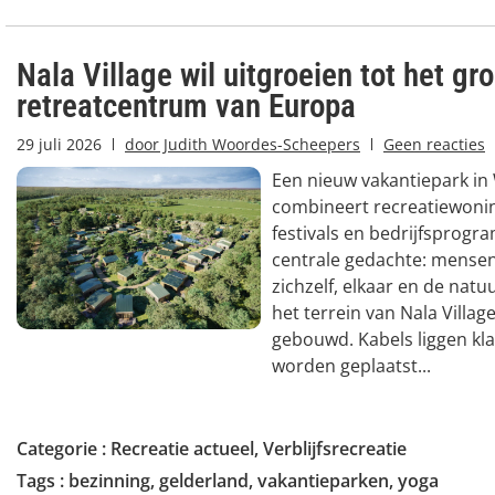
Nala Village wil uitgroeien tot het gr
retreatcentrum van Europa
29 juli 2026
door
Judith Woordes-Scheepers
Geen reacties
Een nieuw vakantiepark in
combineert recreatiewonin
festivals en bedrijfsprog
centrale gedachte: mense
zichzelf, elkaar en de nat
het terrein van Nala Villa
gebouwd. Kabels liggen kl
worden geplaatst...
Categorie :
Recreatie actueel
,
Verblijfsrecreatie
Tags :
bezinning
,
gelderland
,
vakantieparken
,
yoga