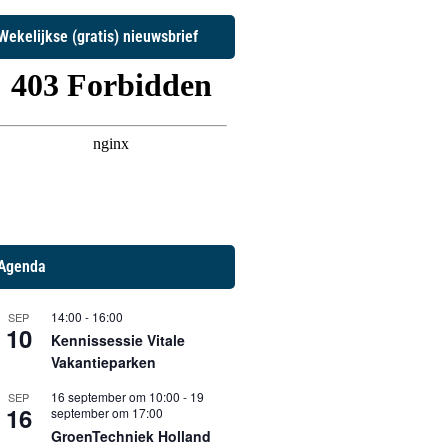
Wekelijkse (gratis) nieuwsbrief
Agenda
14:00
-
16:00
SEP
10
Kennissessie Vitale
Vakantieparken
16 september om 10:00
-
19
SEP
16
september om 17:00
GroenTechniek Holland