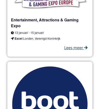
list
of
events
Entertainment, Attractions & Gaming
to
Expo
refresh
with
13 januari
-
15 januari
the
Excel
Londen, Verenigd Koninkrijk
filtered
Lees meer
results.