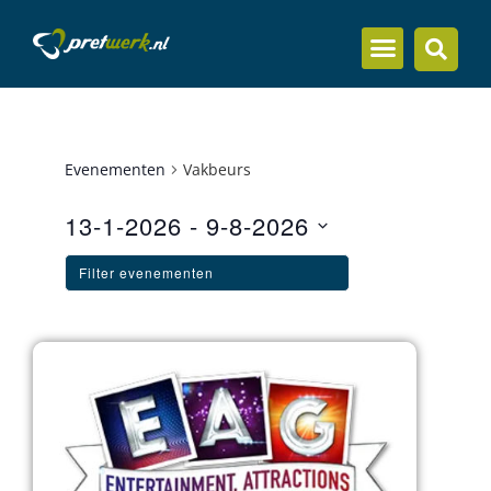
Evenementen
Vakbeurs
13-1-2026
 - 
9-8-2026
Selecteer
Filters
Changing
een
Filter evenementen
datum.
any
of
the
form
inputs
will
cause
the