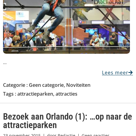
...
Lees meer
Categorie :
Geen categorie
,
Noviteiten
Tags :
attractieparken
,
attracties
Bezoek aan Orlando (1): …op naar de
attractieparken
23 november 2015
door
Redactie
Geen reacties